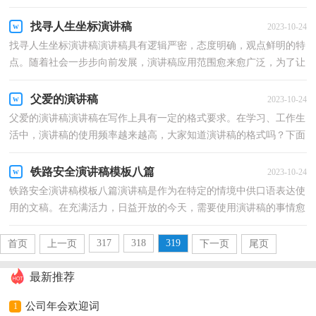
来越高，那么，怎么去写演讲稿呢？下面是小编收集整理...
找寻人生坐标演讲稿
2023-10-24
找寻人生坐标演讲稿演讲稿具有逻辑严密，态度明确，观点鲜明的特
点。随着社会一步步向前发展，演讲稿应用范围愈来愈广泛，为了让
您在写演讲稿时更加简单方便，下面是小编精心整理的找...
父爱的演讲稿
2023-10-24
父爱的演讲稿演讲稿在写作上具有一定的格式要求。在学习、工作生
活中，演讲稿的使用频率越来越高，大家知道演讲稿的格式吗？下面
是小编整理的父爱的演讲稿，欢迎大家借鉴与参考，希望...
铁路安全演讲稿模板八篇
2023-10-24
铁路安全演讲稿模板八篇演讲稿是作为在特定的情境中供口语表达使
用的文稿。在充满活力，日益开放的今天，需要使用演讲稿的事情愈
发增多，那么，怎么去写演讲稿呢？下面是小编帮大家整...
317
318
319
首页
上一页
下一页
尾页
最新推荐
公司年会欢迎词
1