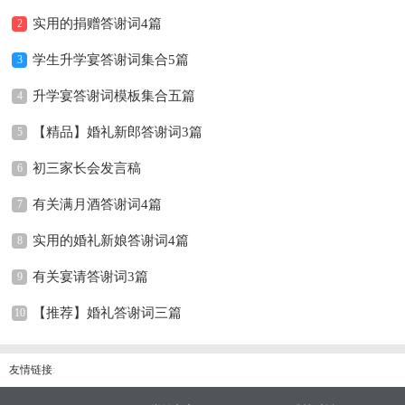
实用的捐赠答谢词4篇
2
学生升学宴答谢词集合5篇
3
升学宴答谢词模板集合五篇
4
【精品】婚礼新郎答谢词3篇
5
初三家长会发言稿
6
有关满月酒答谢词4篇
7
实用的婚礼新娘答谢词4篇
8
有关宴请答谢词3篇
9
【推荐】婚礼答谢词三篇
10
友情链接
: