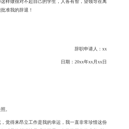
师这样做很对不起自己的学生，人各有智，望领导在离
能批准我的辞退！
辞职申请人：xx
日期：20xx年xx月xx日
关照。
况，觉得来昂立工作是我的幸运，我一直非常珍惜这份