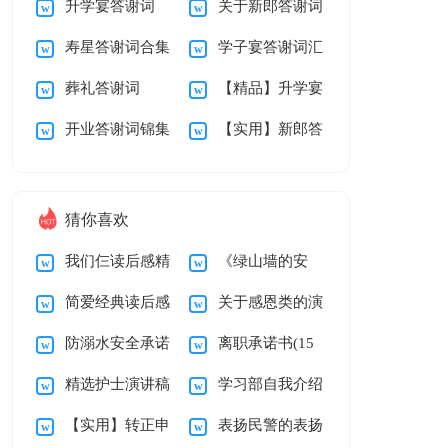
升学宴答谢词
关于新郎答谢词
3篇
谢词三篇
寿星答谢词合集
学子宴答谢词汇
(通用15篇)
锦集10篇
葬礼答谢词
【精品】升学宴
八篇
编5篇
开业答谢词锦集
【实用】新郎答
答谢词三篇
6篇
谢词4篇
猜你喜欢
我们仨读后感精
《绿山墙的安
简爱经典读后感
关于感恩类的演
选15篇
妮》读后感(集合15
防溺水安全承诺
离职承诺书(15
讲稿模板汇编九篇
篇)
精选护士演讲稿
学习部自我介绍
书
篇)
【实用】转正申
表扬民警的表扬
模板八篇