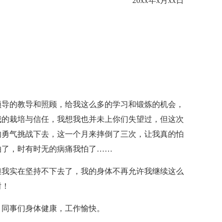
20xx年x月xx日
领导的教导和照顾，给我这么多的学习和锻炼的机会，
我的栽培与信任，我想我也并未上你们失望过，但这次
的勇气挑战下去，这一个月来摔倒了三次，让我真的怕
怕了，时有时无的病痛我怕了……
但我实在坚持不下去了，我的身体不再允许我继续这么
谢！
，同事们身体健康，工作愉快。