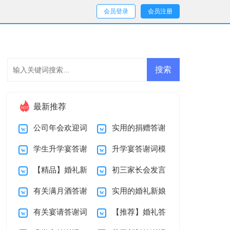
会员登录
会员注册
最新推荐
公司年会欢迎词
实用的捐赠答谢
学生升学宴答谢
升学宴答谢词模
词4篇
【精品】婚礼新
初三家长会发言
词集合5篇
板集合五篇
有关满月酒答谢
实用的婚礼新娘
郎答谢词3篇
稿
有关宴请答谢词
【推荐】婚礼答
词4篇
答谢词4篇