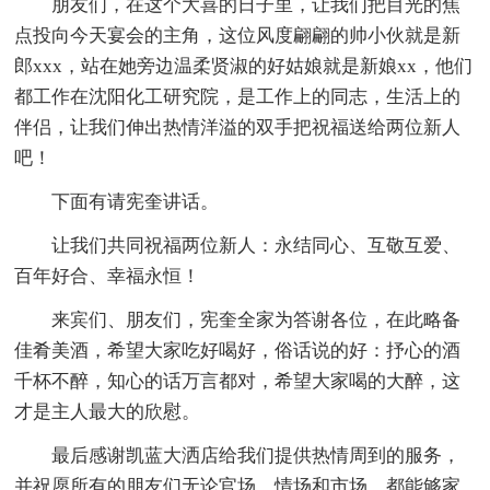
朋友们，在这个大喜的日子里，让我们把目光的焦
点投向今天宴会的主角，这位风度翩翩的帅小伙就是新
郎xxx，站在她旁边温柔贤淑的好姑娘就是新娘xx，他们
都工作在沈阳化工研究院，是工作上的同志，生活上的
伴侣，让我们伸出热情洋溢的双手把祝福送给两位新人
吧！
下面有请宪奎讲话。
让我们共同祝福两位新人：永结同心、互敬互爱、
百年好合、幸福永恒！
来宾们、朋友们，宪奎全家为答谢各位，在此略备
佳肴美酒，希望大家吃好喝好，俗话说的好：抒心的酒
千杯不醉，知心的话万言都对，希望大家喝的大醉，这
才是主人最大的欣慰。
最后感谢凯蓝大洒店给我们提供热情周到的服务，
并祝愿所有的朋友们无论官场，情场和市场，都能够家