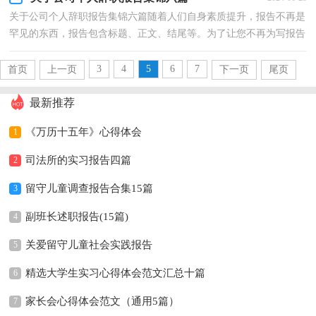
关于公司个人辞职报告集锦六篇随着人们自身素质提升，报告不再是
罕见的东西，报告包含标题、正文、结尾等。为了让您不再为写报告
头疼，以下是小编帮大家整理的公司个人辞职报告6...
3
4
5
6
7
首页
上一页
下一页
尾页
最新推荐
《万历十五年》心得体会
1
司法所的实习报告四篇
2
留守儿童调查报告合集15篇
3
副班长述职报告(15篇)
4
关爱留守儿童社会实践报告
5
精选大学生实习心得体会范文汇总十篇
6
家长会心得体会范文（通用5篇）
7