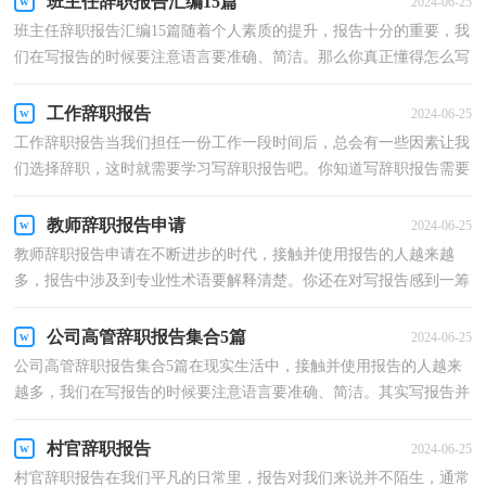
班主任辞职报告汇编15篇
2024-06-25
班主任辞职报告汇编15篇随着个人素质的提升，报告十分的重要，我
们在写报告的时候要注意语言要准确、简洁。那么你真正懂得怎么写
好报告吗？下面是小编整理的班主任辞职报告，欢迎大...
工作辞职报告
2024-06-25
工作辞职报告当我们担任一份工作一段时间后，总会有一些因素让我
们选择辞职，这时就需要学习写辞职报告吧。你知道写辞职报告需要
注意哪些问题吗？以下是小编为大家整理的工作辞职...
教师辞职报告申请
2024-06-25
教师辞职报告申请在不断进步的时代，接触并使用报告的人越来越
多，报告中涉及到专业性术语要解释清楚。你还在对写报告感到一筹
莫展吗？以下是小编为大家整理的教师辞职报告申请，欢...
公司高管辞职报告集合5篇
2024-06-25
公司高管辞职报告集合5篇在现实生活中，接触并使用报告的人越来
越多，我们在写报告的时候要注意语言要准确、简洁。其实写报告并
没有想象中那么难，以下是小编帮大家整理的公司高...
村官辞职报告
2024-06-25
村官辞职报告在我们平凡的日常里，报告对我们来说并不陌生，通常