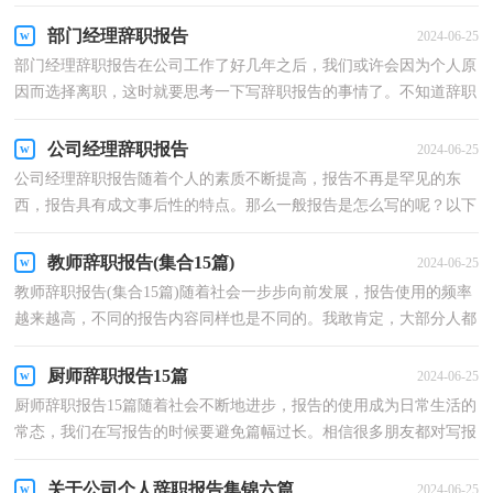
告感到非常苦恼吧，下面是小编为大家收集的财务的...
部门经理辞职报告
2024-06-25
部门经理辞职报告在公司工作了好几年之后，我们或许会因为个人原
因而选择离职，这时就要思考一下写辞职报告的事情了。不知道辞职
报告里该写什么？下面是小编精心整理的部门经理辞...
公司经理辞职报告
2024-06-25
公司经理辞职报告随着个人的素质不断提高，报告不再是罕见的东
西，报告具有成文事后性的特点。那么一般报告是怎么写的呢？以下
是小编整理的公司经理辞职报告，欢迎阅读与收藏。公司...
教师辞职报告(集合15篇)
2024-06-25
教师辞职报告(集合15篇)随着社会一步步向前发展，报告使用的频率
越来越高，不同的报告内容同样也是不同的。我敢肯定，大部分人都
对写报告很是头疼的，以下是小编整理的教师辞职报告...
厨师辞职报告15篇
2024-06-25
厨师辞职报告15篇随着社会不断地进步，报告的使用成为日常生活的
常态，我们在写报告的时候要避免篇幅过长。相信很多朋友都对写报
告感到非常苦恼吧，以下是小编精心整理的厨师辞职...
关于公司个人辞职报告集锦六篇
2024-06-25