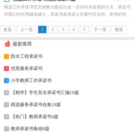
精选工作承诺书范文锦集10篇在社会一步步向前发展的今天，承诺书
对我们的作用越来越大，承诺书是承诺人对要约完全的、单纯的同
意，并以书面的形式表示。那要怎么写好承诺书呢？下面...
1
2
3
4
5
首页
上一页
下一页
尾页
最新推荐
防水工程承诺书
1
优质服务承诺书
2
小学教师工作承诺书
3
【精华】学生安全承诺书汇编10篇
4
精选服务承诺书合集10篇
5
【热门】教师承诺书4篇
6
教师承诺书集锦9篇
7