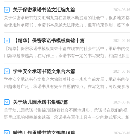
下是小编收集整理的保密承诺书，仅供参考，希望能够帮...
关于保密承诺书范文汇编九篇
2024-06-16
关于保密承诺书范文汇编九篇在发展不断提速的社会中，很多地方都
会使用到承诺书，承诺书本身虽无法律效力，但有约束作用，签下承
诺书，就得考验诚信。来参考自己需要的承诺书吧！以下是...
【精华】保密承诺书模板集锦十篇
2024-06-16
【精华】保密承诺书模板集锦十篇在现在的社会生活中，承诺书的使
用频率越来越高，在写作上，承诺书有一定的书写规范。相信很多朋
友都对写承诺书感到非常苦恼吧，以下是小编整理的保...
学生安全承诺书范文集合六篇
2024-06-16
学生安全承诺书范文集合六篇随着社会一步步向前发展，承诺书的使
用越来越广泛，承诺书具有完全自愿的特点。在写之前，可以先参考
范文，以下是小编精心整理的学生安全承诺书6篇，欢迎...
关于幼儿园承诺书集锦7篇
2024-06-16
关于幼儿园承诺书集锦7篇随着社会不断地进步，承诺书在我们的视
野里出现的频率越来越高，承诺书在写作上具有一定的格式要求。相
信很多朋友都对写承诺书感到非常苦恼吧，以下是小...
精选工作承诺书范文锦集10篇
2024-06-16