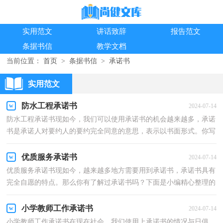
实用范文
讲话致辞
报告范文
条据书信
教学文档
当前位置：
首页
>
条据书信
>
承诺书
实用范文
防水工程承诺书
2024-07-14
防水工程承诺书现如今，我们可以使用承诺书的机会越来越多，承诺
书是承诺人对要约人的要约完全同意的意思，表示以书面形式。你写
承诺书时总是没有文字可写？以下是小编帮大家整理的...
优质服务承诺书
2024-07-14
优质服务承诺书现如今，越来越多地方需要用到承诺书，承诺书具有
完全自愿的特点。那么你有了解过承诺书吗？下面是小编精心整理的
优质服务承诺书，欢迎大家借鉴与参考，希望对大家有所...
小学教师工作承诺书
2024-07-14
小学教师工作承诺书在现在社会，我们使用上承诺书的情况与日俱