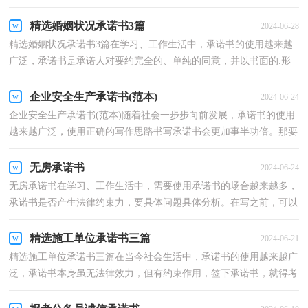
吧，以下是小编整理的教师承诺书9篇，仅供参考，希望能够...
精选婚姻状况承诺书3篇
2024-06-28
精选婚姻状况承诺书3篇在学习、工作生活中，承诺书的使用越来越
广泛，承诺书是承诺人对要约完全的、单纯的同意，并以书面的.形
式表示。来参考自己需要的承诺书吧！下面是小编为大家...
企业安全生产承诺书(范本)
2024-06-24
企业安全生产承诺书(范本)随着社会一步步向前发展，承诺书的使用
越来越广泛，使用正确的写作思路书写承诺书会更加事半功倍。那要
怎么写好承诺书呢？下面是小编精心整理的企业安全...
无房承诺书
2024-06-24
无房承诺书在学习、工作生活中，需要使用承诺书的场合越来越多，
承诺书是否产生法律约束力，要具体问题具体分析。在写之前，可以
先参考范文，以下是小编收集整理的无房承诺书，希望对大...
精选施工单位承诺书三篇
2024-06-21
精选施工单位承诺书三篇在当今社会生活中，承诺书的使用越来越广
泛，承诺书本身虽无法律效力，但有约束作用，签下承诺书，就得考
验诚信。那么，怎么去写承诺书呢？下面是小编整理的施工单...